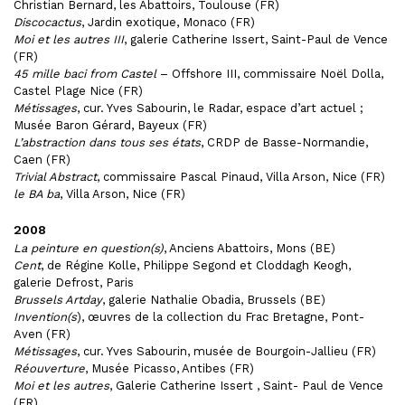
Christian Bernard, les Abattoirs, Toulouse (FR)
Discocactus
, Jardin exotique, Monaco (FR)
Moi et les autres III
, galerie Catherine Issert, Saint-Paul de Vence
(FR)
45 mille baci from Castel
– Offshore III, commissaire Noël Dolla,
Castel Plage Nice (FR)
Métissages
, cur. Yves Sabourin, le Radar, espace d’art actuel ;
Musée Baron Gérard, Bayeux (FR)
L’abstraction dans tous ses états
, CRDP de Basse-Normandie,
Caen (FR)
Trivial Abstract
, commissaire Pascal Pinaud, Villa Arson, Nice (FR)
le BA ba
, Villa Arson, Nice (FR)
2008
La peinture en question(s)
, Anciens Abattoirs, Mons (BE)
Cent
, de Régine Kolle, Philippe Segond et Cloddagh Keogh,
galerie Defrost, Paris
Brussels Artday
, galerie Nathalie Obadia, Brussels (BE)
Invention(s
), œuvres de la collection du Frac Bretagne, Pont-
Aven (FR)
Métissages
, cur. Yves Sabourin, musée de Bourgoin-Jallieu (FR)
Réouverture
, Musée Picasso, Antibes (FR)
Moi et les autres
, Galerie Catherine Issert , Saint- Paul de Vence
(FR)