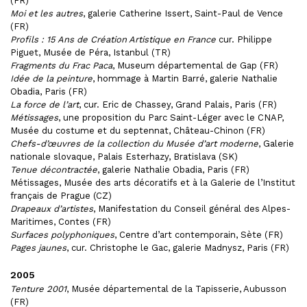
(FR)
Moi et les autres
, galerie Catherine Issert, Saint-Paul de Vence
(FR)
Profils : 15 Ans de Création Artistique en France
cur. Philippe
Piguet, Musée de Péra, Istanbul (TR)
Fragments du Frac Paca
, Museum départemental de Gap (FR)
Idée de la peinture
, hommage à Martin Barré, galerie Nathalie
Obadia, Paris (FR)
La force de l’art
, cur. Eric de Chassey, Grand Palais, Paris (FR)
Métissages
, une proposition du Parc Saint-Léger avec le CNAP,
Musée du costume et du septennat, Château-Chinon (FR)
Chefs-d’œuvres de la collection du Musée d’art moderne
, Galerie
nationale slovaque, Palais Esterhazy, Bratislava (SK)
Tenue décontractée
, galerie Nathalie Obadia, Paris (FR)
Métissages, Musée des arts décoratifs et à la Galerie de l’Institut
français de Prague (CZ)
Drapeaux d’artistes
, Manifestation du Conseil général des Alpes-
Maritimes, Contes (FR)
Surfaces polyphoniques
, Centre d’art contemporain, Sète (FR)
Pages jaunes
, cur. Christophe le Gac, galerie Madnysz, Paris (FR)
2005
Tenture 2001
, Musée départemental de la Tapisserie, Aubusson
(FR)