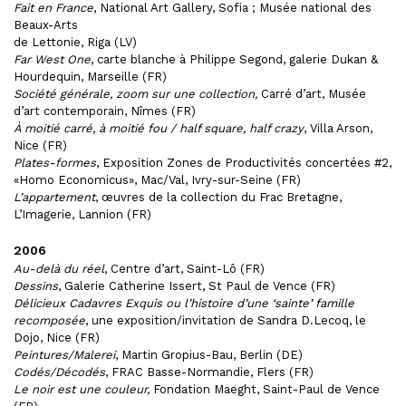
Fait en France
, National Art Gallery, Sofia ; Musée national des
Beaux-Arts
de Lettonie, Riga (LV)
Far West One
, carte blanche à Philippe Segond, galerie Dukan &
Hourdequin, Marseille (FR)
Société générale, zoom sur une collection,
Carré d’art, Musée
d’art contemporain, Nîmes (FR)
À moitié carré, à moitié fou / half square, half crazy
, Villa Arson,
Nice (FR)
Plates-formes
, Exposition Zones de Productivités concertées #2,
«Homo Economicus», Mac/Val, Ivry-sur-Seine (FR)
L’appartement
, œuvres de la collection du Frac Bretagne,
L’Imagerie, Lannion (FR)
2006
Au-delà du réel
, Centre d’art, Saint-Lô (FR)
Dessins
, Galerie Catherine Issert, St Paul de Vence (FR)
Délicieux Cadavres Exquis ou l’histoire d’une ‘sainte’ famille
recomposée
, une exposition/invitation de Sandra D.Lecoq, le
Dojo, Nice (FR)
Peintures/Malerei
, Martin Gropius-Bau, Berlin (DE)
Codés/Décodés
, FRAC Basse-Normandie, Flers (FR)
Le noir est une couleur,
Fondation Maeght, Saint-Paul de Vence