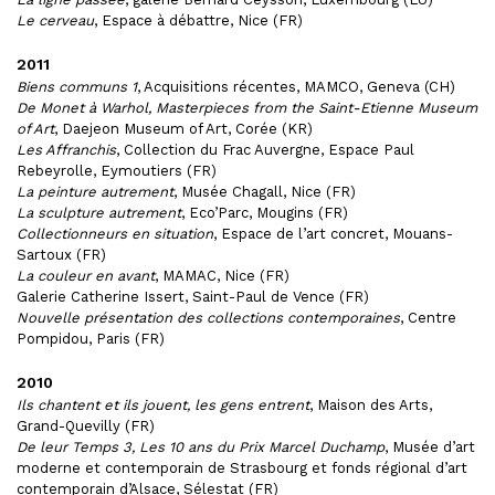
Le cerveau
, Espace à débattre, Nice (FR)
2011
Biens communs 1
, Acquisitions récentes, MAMCO, Geneva (CH)
De Monet à Warhol, Masterpieces from the Saint-Etienne Museum
of Art
, Daejeon Museum of Art, Corée (KR)
Les Affranchis
, Collection du Frac Auvergne, Espace Paul
Rebeyrolle, Eymoutiers (FR)
La peinture autrement
, Musée Chagall, Nice (FR)
La sculpture autrement
, Eco’Parc, Mougins (FR)
Collectionneurs en situation
, Espace de l’art concret, Mouans-
Sartoux (FR)
La couleur en avant
, MAMAC, Nice (FR)
Galerie Catherine Issert, Saint-Paul de Vence (FR)
Nouvelle présentation des collections contemporaines
, Centre
Pompidou, Paris (FR)
2010
Ils chantent et ils jouent, les gens entrent
, Maison des Arts,
Grand-Quevilly (FR)
De leur Temps 3, Les 10 ans du Prix Marcel Duchamp
, Musée d’art
moderne et contemporain de Strasbourg et fonds régional d’art
contemporain d’Alsace, Sélestat (FR)