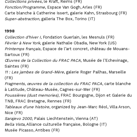
Collections privées
, le Kraft, Reims (FR)
Fonction/Programme
, Espace Van Gogh, Arles (FR)
Carte blanche à Catherine Issert, galerie Kahn, Strasbourg (FR)
Super-abstraction
, galleria The Box, Torino (IT)
1998
Collection d’hiver I
, Fondation Guerlain, les Mesnuls (FR)
Février à New York,
galerie Nathalie Obadia, New York (US)
Printemps français
, Espace de l’art concret, château de Mouans-
Sartoux (FR)
Œuvres de la Collection du FRAC PACA,
Musée de l’Echevinage,
Saintes (FR)
11 : Les jambes de Grand-Mère
, galerie Roger Pailhas, Marseille
(FR)
Fragments, œuvres de la collection du FRAC PACA
, carte blanche
à Latitude, Château-Musée, Cagnes-sur-Mer (FR)
Poussières (dust memories)
, FRAC Bourgogne, Dijon et Galerie du
TNB, FRAC Bretagne, Rennes (FR)
Tableaux d’une histoire
, organized by Jean-Marc Réol, Villa Arson,
Nice (FR)
Sarajevo 2000,
Palais Liechtenstein, Vienna (AT)
Bella Vista
, Alliance culturelle française, Bologne (IT)
Musée Picasso, Antibes (FR)