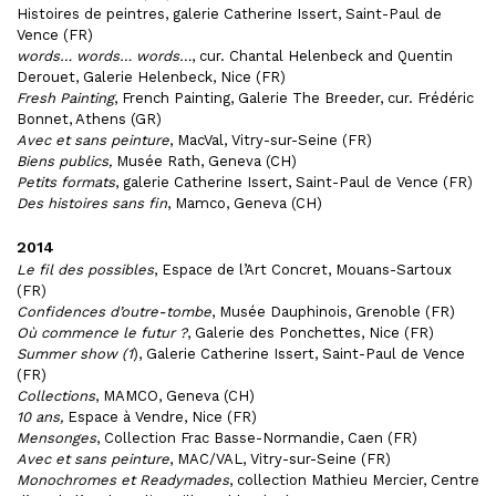
Histoires de peintres, galerie Catherine Issert, Saint-Paul de
Vence (FR)
words… words… words…
, cur. Chantal Helenbeck and Quentin
Derouet, Galerie Helenbeck, Nice (FR)
Fresh Painting
, French Painting, Galerie The Breeder, cur. Frédéric
Bonnet, Athens (GR)
Avec et sans peinture
, MacVal, Vitry-sur-Seine (FR)
Biens publics,
Musée Rath, Geneva (CH)
Petits formats
, galerie Catherine Issert, Saint-Paul de Vence (FR)
Des histoires sans fin
, Mamco, Geneva (CH)
2014
Le fil des possibles
, Espace de l’Art Concret, Mouans-Sartoux
(FR)
Confidences d’outre-tombe
, Musée Dauphinois, Grenoble (FR)
Où commence le futur ?
, Galerie des Ponchettes, Nice (FR)
Summer show (1
), Galerie Catherine Issert, Saint-Paul de Vence
(FR)
Collections
, MAMCO, Geneva (CH)
10 ans,
Espace à Vendre, Nice (FR)
Mensonges
, Collection Frac Basse-Normandie, Caen (FR)
Avec et sans peinture
, MAC/VAL, Vitry-sur-Seine (FR)
Monochromes et Readymades
, collection Mathieu Mercier, Centre