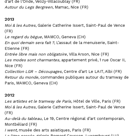
d’art de l’Onde, Velizy-Villacoublay (FR)
Autour du Legs Bergreen
, Mamac, Nice (FR)
2013
Moi & les Autres
, Galerie Catherine Issert, Saint-Paul de Vence
(FR)
Le regard du bègue
, MAMCO, Geneva (CH)
En quoi demain sera fait ?
, L’assaut de la menuiserie, Saint-
Etienne (FR)
Entrée libre mais non obligatoire
, Villa Arson, Nice (FR)
Les modes sont charmantes
, appartement privé, 1 rue Oscar II,
Nice (FR)
Collection LGR – Découpages
, Centre d’art Le LAIT, Albi (FR)
Retour du monde
, commandes publiques autour du tramway de
Paris, MAMCO, Geneva (CH)
2012
Les artistes et le tramway de Paris
, Hôtel de Ville, Paris (FR)
Moi & les Autres
, Galerie Catherine Issert, Saint-Paul de Vence
(FR)
Au-delà du tableau
, Le 19, Centre régional d’art contemporain,
Montbéliard (FR)
I went
, musée des arts asiatiques, Paris (FR)
La ligne passée
, galerie Bernard Ceysson, Luxembourg (LU)