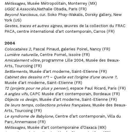
Métissages
, Musée Métropolitain, Monterrey (MX)
UGGC & Associés
,Nathalie Obadia, Paris (FR)
Beyond Narcissus
, cur. Soko Phay-Wakalis, Dorsky gallery, New
York (US)
Gestes, traces et autres signes
, œuvres de la collection du FRAC
PACA, centre international d’art contemporain, Carros (FR)
2004
Colocataires 2
, Pascal Pinaud, galeries Poirel, Nancy (FR)
Lumière naturelle
, Centre Pomel, Issoire (FR)
Amicalement vôtre
, programme Lille 2004, Musée des Beaux-
Arts, Tourcoing (FR)
Settlements
, Musée d’art moderne, Saint-Etienne (FR)
Cabinet des dessins n°1 – Quelle est l’origine d’une œuvre ?
,
Musée d’art moderne, Saint-Etienne (FR)
72 (projets pour ne plus y penser)
, espace Paul Ricard, Paris (FR)
A angles vifs
, CAPC Musée d’art contemporain, Bordeaux (FR)
Objects vs design
, Musée d’art moderne, Saint-Etienne (FR)
De leurs temps, collections privées françaises
, Musée des Beaux-
Arts, Tourcoing (FR)
Le syndrome de Babylone
, Centre d’art contemporain, Villa du
Parc, Annemasse (FR)
Métissages
, Musée d’art contemporaine d’Oaxaca (MX)