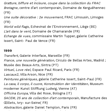
Gratture, biffure et incisure, coupe dans la collection du FRAC
Bretagne
, centre d’art contemporain, Domaine de Kerguéhennec
(FR)
Une suite décorative : 2e mouvement
, FRAC Limousin, Limoges
(FR)
World wild flags
, Echevinat de l’Environnement, Liège (BE)
L’art dans le vent
, Domaine de Chamarande (FR)
Echange de vues
, commissaire Martin Tupper, galerie Catherine
Issert, Saint- Paul de Vence (FR)
1999
Transfert
, Galerie Interface, Marseille (FR)
France, une nouvelle génération
, Circulo de Bellas Artes, Madrid ;
Musée des Beaux-Arts, Sintra (PT)
Virtuel, Love réel,
Espace Paul Ricard, Paris (FR)
Lascaux2
, Villa Arson, Nice (FR)
Peintures génériques
, galerie Catherine Issert, Saint-Paul (FR)
La casa, il corpo, il cuore, Konstruktion der Identitäten
, Museum
moderner Kunst Stifftung Ludwig, Vienne (AT)
Officina Europa
, Villa del Rose, Bologna (IT)
SACEM, 25 ans de collection d’art contemporain
, Manufacture des
Œillets, Ivry- sur-Seine( FR)
Abstraction
, galerie Daniel Templon, Paris (FR)