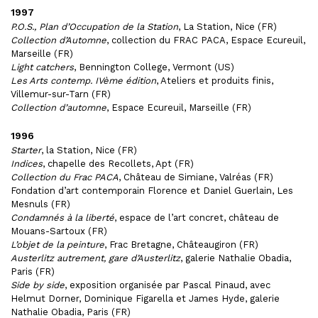
1997
P.O.S., Plan d’Occupation de la Station
, La Station, Nice (FR)
Collection d’Automne
, collection du FRAC PACA, Espace Ecureuil,
Marseille (FR)
Light catchers
, Bennington College, Vermont (US)
Les Arts contemp. IVème édition
, Ateliers et produits finis,
Villemur-sur-Tarn (FR)
Collection d’automne
, Espace Ecureuil, Marseille (FR)
1996
Starter
, la Station, Nice (FR)
Indices
, chapelle des Recollets, Apt (FR)
Collection du Frac PACA
, Château de Simiane, Valréas (FR)
Fondation d’art contemporain Florence et Daniel Guerlain, Les
Mesnuls (FR)
Condamnés à la liberté
, espace de l’art concret, château de
Mouans-Sartoux (FR)
L’objet de la peinture
, Frac Bretagne, Châteaugiron (FR)
Austerlitz autrement, gare d’Austerlitz
, galerie Nathalie Obadia,
Paris (FR)
Side by side
, exposition organisée par Pascal Pinaud, avec
Helmut Dorner, Dominique Figarella et James Hyde, galerie
Nathalie Obadia, Paris (FR)