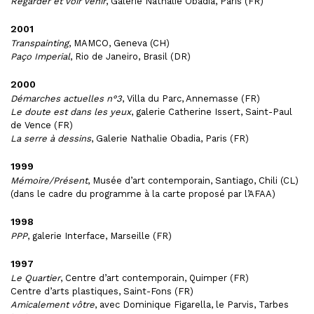
Regarder et voir venir
, Galerie Nathalie Obadia, Paris (FR)
2001
Transpainting
, MAMCO, Geneva (CH)
Paço Imperial
, Rio de Janeiro, Brasil (DR)
2000
Démarches actuelles n°3
, Villa du Parc, Annemasse (FR)
Le doute est dans les yeux
, galerie Catherine Issert, Saint-Paul
de Vence (FR)
La serre à dessins
, Galerie Nathalie Obadia, Paris (FR)
1999
Mémoire/Présent
, Musée d’art contemporain, Santiago, Chili (CL)
(dans le cadre du programme à la carte proposé par l’AFAA)
1998
PPP
, galerie Interface, Marseille (FR)
1997
Le Quartier
, Centre d’art contemporain, Quimper (FR)
Centre d’arts plastiques, Saint-Fons (FR)
Amicalement vôtre
, avec Dominique Figarella, le Parvis, Tarbes