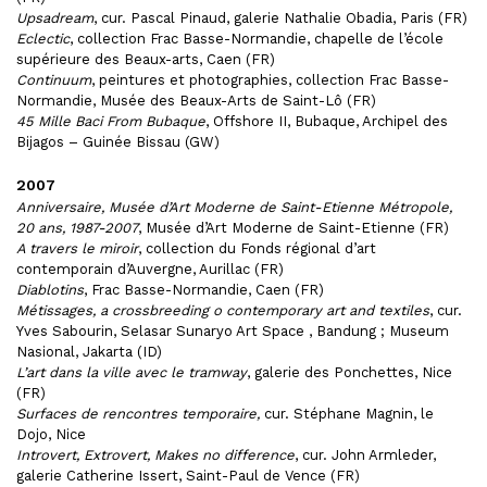
Upsadream
, cur. Pascal Pinaud, galerie Nathalie Obadia, Paris (FR)
Eclectic
, collection Frac Basse-Normandie, chapelle de l’école
supérieure des Beaux-arts, Caen (FR)
Continuum
, peintures et photographies, collection Frac Basse-
Normandie, Musée des Beaux-Arts de Saint-Lô (FR)
45 Mille Baci From Bubaque
, Offshore II, Bubaque, Archipel des
Bijagos – Guinée Bissau (GW)
2007
Anniversaire, Musée d’Art Moderne de Saint-Etienne Métropole,
20 ans, 1987-2007
, Musée d’Art Moderne de Saint-Etienne (FR)
A travers le miroir
, collection du Fonds régional d’art
contemporain d’Auvergne, Aurillac (FR)
Diablotins
, Frac Basse-Normandie, Caen (FR)
Métissages, a crossbreeding o contemporary art and textiles
, cur.
Yves Sabourin, Selasar Sunaryo Art Space , Bandung ; Museum
Nasional, Jakarta (ID)
L’art dans la ville avec le tramway
, galerie des Ponchettes, Nice
(FR)
Surfaces de rencontres temporaire,
cur. Stéphane Magnin, le
Dojo, Nice
Introvert, Extrovert, Makes no difference
, cur. John Armleder,
galerie Catherine Issert, Saint-Paul de Vence (FR)