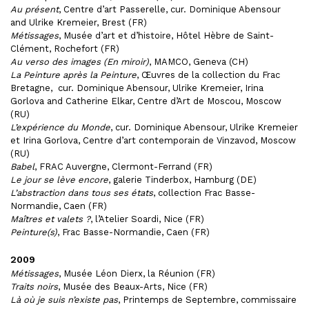
Au présent
, Centre d’art Passerelle, cur. Dominique Abensour
and Ulrike Kremeier, Brest (FR)
Métissages
, Musée d’art et d’histoire, Hôtel Hèbre de Saint-
Clément, Rochefort (FR)
Au verso des images (En miroir)
, MAMCO, Geneva (CH)
La Peinture après la Peinture
, Œuvres de la collection du Frac
Bretagne, cur. Dominique Abensour, Ulrike Kremeier, Irina
Gorlova and Catherine Elkar, Centre d’Art de Moscou, Moscow
(RU)
L’expérience du Monde
, cur. Dominique Abensour, Ulrike Kremeier
et Irina Gorlova, Centre d’art contemporain de Vinzavod, Moscow
(RU)
Babel
, FRAC Auvergne, Clermont-Ferrand (FR)
Le jour se lève encore
, galerie Tinderbox, Hamburg (DE)
L’abstraction dans tous ses états
, collection Frac Basse-
Normandie, Caen (FR)
Maîtres et valets ?
, l’Atelier Soardi, Nice (FR)
Peinture(s)
, Frac Basse-Normandie, Caen (FR)
2009
Métissages
, Musée Léon Dierx, la Réunion (FR)
Traits noirs
, Musée des Beaux-Arts, Nice (FR)
Là où je suis n’existe pas
, Printemps de Septembre, commissaire