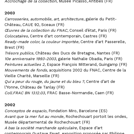
Accrochage de la collection
, Musée Picasso, Antibes (FR)
2003
Carrosseries, automobile, art, architecture
, galerie du Petit-
Château, CAUE 92, Sceaux (FR)
Œuvres de la collection du FNAC
, Conseil d’état, Paris (FR)
Colocataires
, Centre d’art contemporain, Castres (FR)
Ready-made color, la couleur importée
, Centre d’art Passerelle,
Brest (FR)
Trésors publics
, Château des Ducs de Bretagne, Nantes (FR)
10e anniversaire 1993-2003
, galerie Nathalie Obadia, Paris (FR)
Peintures actuelles 2
, Espace François Mitterand, Guingamp (FR)
Mouvements de fonds
, acquisitions 2002 du FNAC, Centre de la
Vieille Charité, Marseille (FR)
Qui a peur du rouge, du jaune et du bleu ?
, Centre d’art de
l’Yonne, Château de Tanlay (FR)
Coll.FRAC BN 13.12.03
, FRAC Basse-Normandie, Caen (FR)
2002
Conceptos de espacio
, Fondation Miro, Barcelone (ES)
Avant que la mer fut au monde
, Rochechouart portoit les ondes,
Musée départemental de Rochechouart (FR)
A bas la société marchande spéculaire
, Espace d’art
contemporain Gustave Fayet, exposition proposée par Philippe